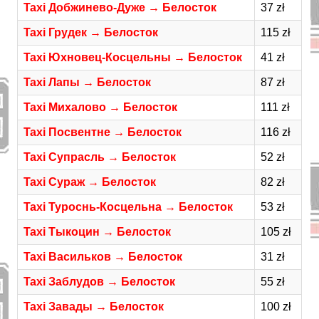
Taxi Добжинево-Дуже → Белосток
37 zł
Taxi Грудек → Белосток
115 zł
Taxi Юхновец-Косцельны → Белосток
41 zł
Taxi Лапы → Белосток
87 zł
Taxi Михалово → Белосток
111 zł
Taxi Посвентне → Белосток
116 zł
Taxi Супрасль → Белосток
52 zł
Taxi Сураж → Белосток
82 zł
Taxi Туроснь-Косцельна → Белосток
53 zł
Taxi Тыкоцин → Белосток
105 zł
Taxi Васильков → Белосток
31 zł
Taxi Заблудов → Белосток
55 zł
Taxi Завады → Белосток
100 zł