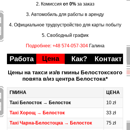
2. Комиссия
от 0%
за заказ
3. Автомобиль для работы в аренду
4. Официальное трудоустройство для карты побыту
5. Свободный график
Подробнее: +48 574-057-304
Галина
Цена
Работа
Как?
Контакт
Цены на такси из/в гмины Белостокского
повята в/из центра Белостока*
ГМИНА
ЦЕНА
Taxi Белосток → Белосток
10 zł
Taxi Хорощ → Белосток
33 zł
Taxi Чарна-Белостоцка → Белосток
75 zł