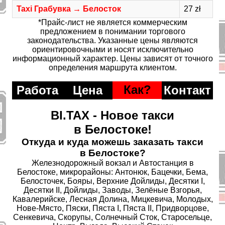
Taxi Грабувка → Белосток
27 zł
*Прайс-лист не является коммерческим
предложением в понимании торгового
законодательства. Указанные цены являются
ориентировочными и носят исключительно
информационный характер. Цены зависят от точного
определения маршрута клиентом.
Как?
Работа
Цена
Контакт
BI.TAX - Новое такси
в Белостоке!
Откуда и куда можешь заказать такси
в Белостоке?
Железнодорожный вокзал и Автостанция в
Белостоке, микрорайоны: Антонюк, Бацечки, Бема,
Белосточек, Бояры, Верхние Дойлиды, Десятки I,
Десятки II, Дойлиды, Заводы, Зелёные Взгорья,
Кавалерийске, Лесная Долина, Мицкевича, Молодых,
Нове-Място, Пяски, Пяста I, Пяста II, Придворцове,
Сенкевича, Скорупы, Солнечный Сток, Старосельце,