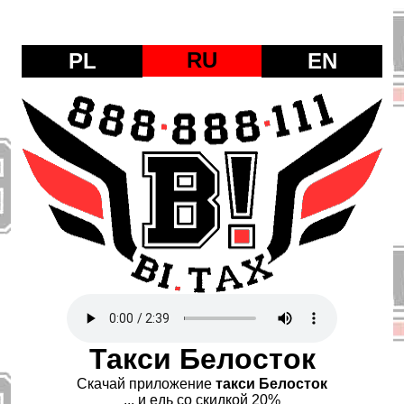
RU
PL
EN
Такси Белосток
Скачай приложение
такси Белосток
... и едь со скидкой 20%