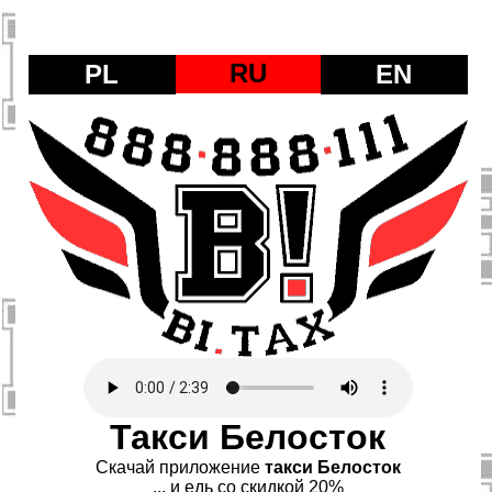
RU
PL
EN
Такси Белосток
Скачай приложение
такси Белосток
... и едь со скидкой 20%