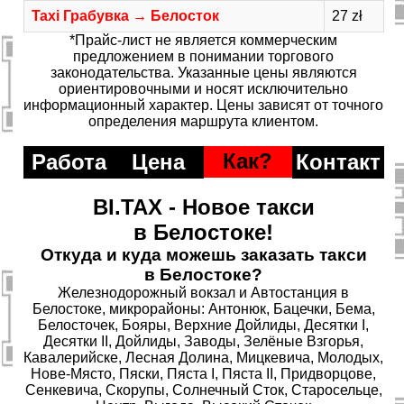
Taxi Грабувка → Белосток
27 zł
*Прайс-лист не является коммерческим
предложением в понимании торгового
законодательства. Указанные цены являются
ориентировочными и носят исключительно
информационный характер. Цены зависят от точного
определения маршрута клиентом.
Как?
Работа
Цена
Контакт
BI.TAX - Новое такси
в Белостоке!
Откуда и куда можешь заказать такси
в Белостоке?
Железнодорожный вокзал и Автостанция в
Белостоке, микрорайоны: Антонюк, Бацечки, Бема,
Белосточек, Бояры, Верхние Дойлиды, Десятки I,
Десятки II, Дойлиды, Заводы, Зелёные Взгорья,
Кавалерийске, Лесная Долина, Мицкевича, Молодых,
Нове-Място, Пяски, Пяста I, Пяста II, Придворцове,
Сенкевича, Скорупы, Солнечный Сток, Старосельце,