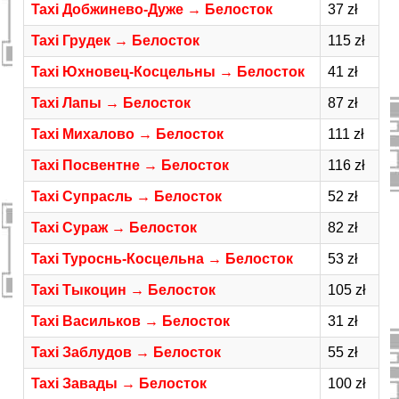
Taxi Добжинево-Дуже → Белосток
37 zł
Taxi Грудек → Белосток
115 zł
Taxi Юхновец-Косцельны → Белосток
41 zł
Taxi Лапы → Белосток
87 zł
Taxi Михалово → Белосток
111 zł
Taxi Посвентне → Белосток
116 zł
Taxi Супрасль → Белосток
52 zł
Taxi Сураж → Белосток
82 zł
Taxi Туроснь-Косцельна → Белосток
53 zł
Taxi Тыкоцин → Белосток
105 zł
Taxi Васильков → Белосток
31 zł
Taxi Заблудов → Белосток
55 zł
Taxi Завады → Белосток
100 zł