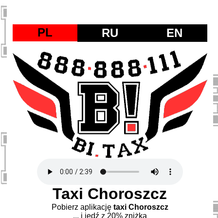
PL
RU
EN
Taxi Choroszcz
Pobierz aplikację
taxi Choroszcz
... i jedź z 20% zniżką