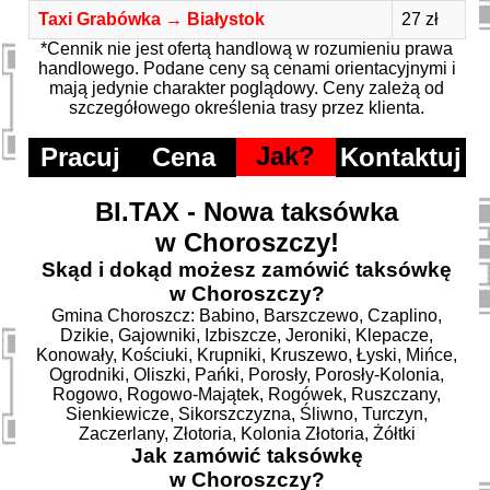
Taxi Grabówka → Białystok
27 zł
*Cennik nie jest ofertą handlową w rozumieniu prawa
handlowego. Podane ceny są cenami orientacyjnymi i
mają jedynie charakter poglądowy. Ceny zależą od
szczegółowego określenia trasy przez klienta.
Jak?
Pracuj
Cena
Kontaktuj
BI.TAX - Nowa taksówka
w Choroszczy!
Skąd i dokąd możesz zamówić taksówkę
w Choroszczy?
Gmina Choroszcz: Babino, Barszczewo, Czaplino,
Dzikie, Gajowniki, Izbiszcze, Jeroniki, Klepacze,
Konowały, Kościuki, Krupniki, Kruszewo, Łyski, Mińce,
Ogrodniki, Oliszki, Pańki, Porosły, Porosły-Kolonia,
Rogowo, Rogowo-Majątek, Rogówek, Ruszczany,
Sienkiewicze, Sikorszczyzna, Śliwno, Turczyn,
Zaczerlany, Złotoria, Kolonia Złotoria, Żółtki
Jak zamówić taksówkę
w Choroszczy?