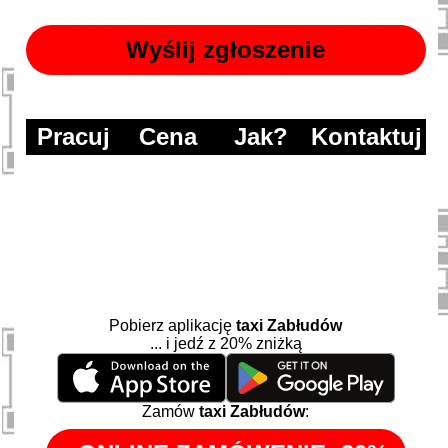
Pracuj
Cena
Jak?
Kontaktuj
Pobierz aplikację
taxi Zabłudów
... i jedź z 20% zniżką
Zamów
taxi Zabłudów
: