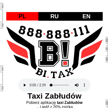
PL
RU
EN
Taxi Zabłudów
Pobierz aplikację
taxi Zabłudów
... i jedź z 20% zniżką