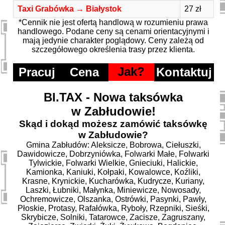
Taxi Grabówka → Białystok
27 zł
*Cennik nie jest ofertą handlową w rozumieniu prawa
handlowego. Podane ceny są cenami orientacyjnymi i
mają jedynie charakter poglądowy. Ceny zależą od
szczegółowego określenia trasy przez klienta.
Jak?
Pracuj
Cena
Kontaktuj
BI.TAX - Nowa taksówka
w Zabłudowie!
Skąd i dokąd możesz zamówić taksówkę
w Zabłudowie?
Gmina Zabłudów: Aleksicze, Bobrowa, Ciełuszki,
Dawidowicze, Dobrzyniówka, Folwarki Małe, Folwarki
Tylwickie, Folwarki Wielkie, Gnieciuki, Halickie,
Kamionka, Kaniuki, Kołpaki, Kowalowce, Koźliki,
Krasne, Krynickie, Kucharówka, Kudrycze, Kuriany,
Laszki, Łubniki, Małynka, Miniewicze, Nowosady,
Ochremowicze, Olszanka, Ostrówki, Pasynki, Pawły,
Płoskie, Protasy, Rafałówka, Ryboły, Rzepniki, Sieśki,
Skrybicze, Solniki, Tatarowce, Zacisze, Zagruszany,