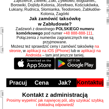
Zajezierce, Zwierki, Żuki, Żywkowo, Bogdaniec,
Borowiki, Dojlidy-Kolonia, Józefowo, Kościukówka,
Łukiany, Rudnica, Słomianka, Teodorowo, Zabłudów-
Kolonia, Zagórki
Jak zamówić taksówkę
w Zabłudowie?
Zadzwoń z dowolnego
POLSKIEGO numeru
komórkowego
pod numer
+48 888-888-111
.
Połączenia z numerów zagranicznych nie są
przyjmowane.
Możesz też sprawdzić ceny i zamówić taksówkę
na
stronie
, w
aplikacji na iOS (iPhone)
lub w
aplikacji na
Androida
– tam jest jeszcze taniej.
Kontaktuj
Pracuj
Cena
Jak?
Kontakt z administracją
Prosimy wypełnić jak najwięcej pól, aby uzyskać szybką
i dokładną odpowiedź