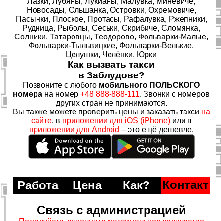
Лазки, Лубяны, Лукианы, Малувка, Миневиче,
Новосады, Ольшанка, Островки, Охремовиче,
Пасынки, Плоское, Протасы, Рафалувка, Ржепники,
Рудница, Рыболы, Сеськи, Скрибиче, Сломянка,
Солники, Татаровцы, Теодорово, Фольварки-Малые,
Фольварки-Тыльвицкие, Фольварки-Велькие,
Целушки, Челёнки, Юрки
Как вызвать такси
в Заблудове?
Позвоните с любого
мобильного ПОЛЬСКОГО
номера
на номер
+48 888-888-111
. Звонки с номеров
других стран не принимаются.
Вы также можете проверить цены и заказать такси
на
сайте
, в
приложении для iOS (iPhone)
или в
приложении для Android
– это ещё дешевле.
Контакт
Работа
Цена
Как?
Связь с администрацией