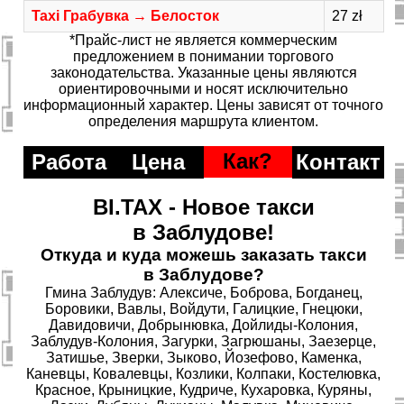
Taxi Грабувка → Белосток
27 zł
*Прайс-лист не является коммерческим
предложением в понимании торгового
законодательства. Указанные цены являются
ориентировочными и носят исключительно
информационный характер. Цены зависят от точного
определения маршрута клиентом.
Как?
Работа
Цена
Контакт
BI.TAX - Новое такси
в Заблудове!
Откуда и куда можешь заказать такси
в Заблудове?
Гмина Заблудув: Алексиче, Боброва, Богданец,
Боровики, Вавлы, Войдути, Галицкие, Гнецюки,
Давидовичи, Добрынювка, Дойлиды-Колония,
Заблудув-Колония, Загурки, Загрюшаны, Заезерце,
Затишье, Зверки, Зыково, Йозефово, Каменка,
Каневцы, Ковалевцы, Козлики, Колпаки, Костелювка,
Красное, Крыницкие, Кудриче, Кухаровка, Куряны,