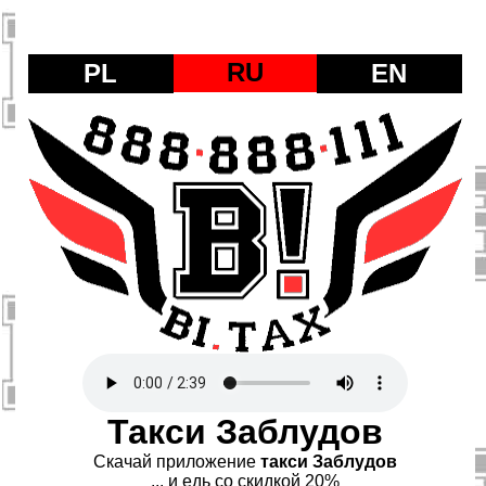
RU
PL
EN
Такси Заблудов
Скачай приложение
такси Заблудов
... и едь со скидкой 20%