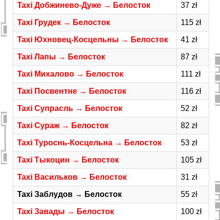
Taxi Добжинево-Дуже → Белосток
37 zł
Taxi Грудек → Белосток
115 zł
Taxi Юхновец-Косцельны → Белосток
41 zł
Taxi Лапы → Белосток
87 zł
Taxi Михалово → Белосток
111 zł
Taxi Посвентне → Белосток
116 zł
Taxi Супрасль → Белосток
52 zł
Taxi Сураж → Белосток
82 zł
Taxi Туроснь-Косцельна → Белосток
53 zł
Taxi Тыкоцин → Белосток
105 zł
Taxi Васильков → Белосток
31 zł
Taxi Заблудов → Белосток
55 zł
Taxi Завады → Белосток
100 zł