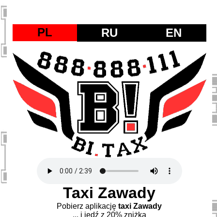
PL
RU
EN
Taxi Zawady
Pobierz aplikację
taxi Zawady
... i jedź z 20% zniżką