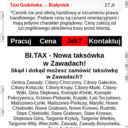
Taxi Grabówka → Białystok
27 zł
*Cennik nie jest ofertą handlową w rozumieniu prawa
handlowego. Podane ceny są cenami orientacyjnymi i
mają jedynie charakter poglądowy. Ceny zależą od
szczegółowego określenia trasy przez klienta.
Jak?
Pracuj
Cena
Kontaktuj
BI.TAX - Nowa taksówka
w Zawadach!
Skąd i dokąd możesz zamówić taksówkę
w Zawadach?
Gmina Zawady: Cibory-Chrzczony, Cibory Gałeckie,
Cibory-Kołaczki, Cibory-Krupy, Cibory-Marki, Cibory-
Witki, Góra Strękowa, Konopki-Klimki, Konopki-
Pokrzywnica, Krzewo-Plebanki, Kurpiki, Łaś-Toczyłowo,
Maliszewo-Łynki, Maliszewo-Perkusy, Marylki, Nowe
Chlebiotki, Nowe Grabowo, Nowe Krzewo, Rudniki,
Stare Chlebiotki, Stare Grabowo, Stare Krzewo,
Strękowa Góra, Targonie-Krytuły, Targonie Wielkie,
Targonie-Wity, Wieczorki, Zawady, Zawady-Borysówka,