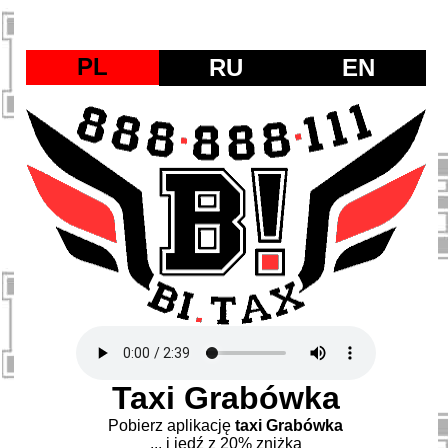
PL
RU
EN
Taxi Grabówka
Pobierz aplikację
taxi Grabówka
... i jedź z 20% zniżką