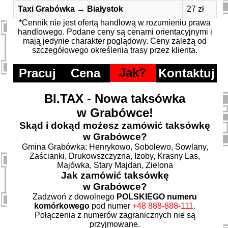
Taxi Grabówka → Białystok
27 zł
*Cennik nie jest ofertą handlową w rozumieniu prawa
handlowego. Podane ceny są cenami orientacyjnymi i
mają jedynie charakter poglądowy. Ceny zależą od
szczegółowego określenia trasy przez klienta.
Jak?
Pracuj
Cena
Kontaktuj
BI.TAX - Nowa taksówka
w Grabówce!
Skąd i dokąd możesz zamówić taksówkę
w Grabówce?
Gmina Grabówka: Henrykowo, Sobolewo, Sowlany,
Zaścianki, Drukowszczyzna, Izoby, Krasny Las,
Majówka, Stary Majdan, Zielona
Jak zamówić taksówkę
w Grabówce?
Zadzwoń z dowolnego
POLSKIEGO numeru
komórkowego
pod numer
+48 888-888-111
.
Połączenia z numerów zagranicznych nie są
przyjmowane.