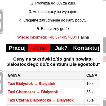
2. Prowizja
od 0%
za kurs
3. Auto do pracy na wynajem
4. Oficjalne zatrudnienie do karty pobytu
5. Elastyczny grafik
Więcej informacji: +48 574-057-304
Halina
Cena
Pracuj
Jak?
Kontaktuj
Ceny na taksówki z/do gmin powiatu
białostockiego do/z centrum Białegostoku*
GMINA
CENA
Taxi Białystok → Białystok
10 zł
Taxi Choroszcz → Białystok
33 zł
Taxi Czarna Białostocka → Białystok
75 zł