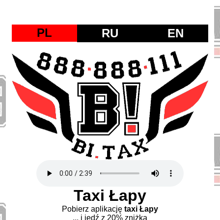
PL
RU
EN
Taxi Łapy
Pobierz aplikację
taxi Łapy
... i jedź z 20% zniżką