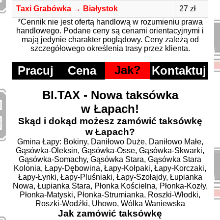
Taxi Grabówka → Białystok
27 zł
*Cennik nie jest ofertą handlową w rozumieniu prawa
handlowego. Podane ceny są cenami orientacyjnymi i
mają jedynie charakter poglądowy. Ceny zależą od
szczegółowego określenia trasy przez klienta.
Jak?
Pracuj
Cena
Kontaktuj
BI.TAX - Nowa taksówka
w Łapach!
Skąd i dokąd możesz zamówić taksówkę
w Łapach?
Gmina Łapy: Bokiny, Daniłowo Duże, Daniłowo Małe,
Gąsówka-Oleksin, Gąsówka-Osse, Gąsówka-Skwarki,
Gąsówka-Somachy, Gąsówka Stara, Gąsówka Stara
Kolonia, Łapy-Dębowina, Łapy-Kołpaki, Łapy-Korczaki,
Łapy-Łynki, Łapy-Pluśniaki, Łapy-Szołajdy, Łupianka
Nowa, Łupianka Stara, Płonka Kościelna, Płonka-Kozły,
Płonka-Matyski, Płonka-Strumianka, Roszki-Włodki,
Roszki-Wodźki, Uhowo, Wólka Waniewska
Jak zamówić taksówkę