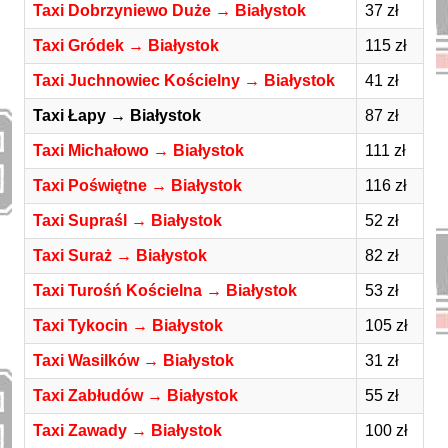
Taxi Dobrzyniewo Duże → Białystok
37 zł
Taxi Gródek → Białystok
115 zł
Taxi Juchnowiec Kościelny → Białystok
41 zł
Taxi Łapy → Białystok
87 zł
Taxi Michałowo → Białystok
111 zł
Taxi Poświętne → Białystok
116 zł
Taxi Supraśl → Białystok
52 zł
Taxi Suraż → Białystok
82 zł
Taxi Turośń Kościelna → Białystok
53 zł
Taxi Tykocin → Białystok
105 zł
Taxi Wasilków → Białystok
31 zł
Taxi Zabłudów → Białystok
55 zł
Taxi Zawady → Białystok
100 zł